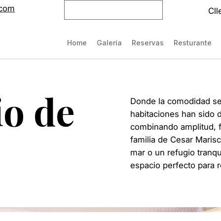
.com
HNL (L)
Cll
Home
Galería
Reservas
Resturante
io de
Donde la comodidad se 
habitaciones han sido d
combinando amplitud, f
familia de Cesar Maris
mar o un refugio tranqu
espacio perfecto para r