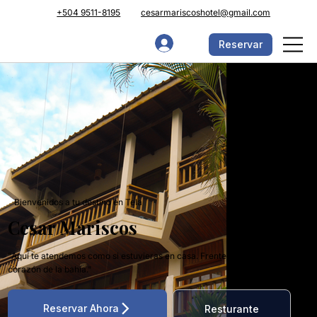
+504 9511-8195
cesarmariscoshotel@gmail.com
Reservar
Bienvenidos a tu destino en Tela
Cesar Mariscos
"Aquí te atendemos como si estuvieras en casa. Frente al mar y en el
corazón de la bahía."
Resturante