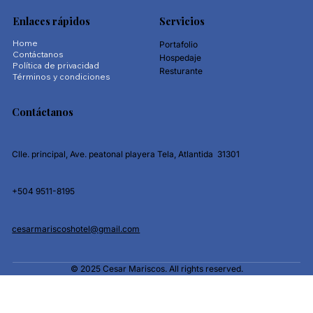
Enlaces rápidos
Servicios
Home
Portafolio
Contáctanos
Hospedaje
Política de privacidad
Resturante
Términos y condiciones
Contáctanos
Clle. principal, Ave. peatonal playera Tela, Atlantida 31301
+504 9511-8195
cesarmariscoshotel@gmail.com
© 2025 Cesar Mariscos. All rights reserved.